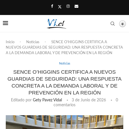
Inicio
-
Noticias
-
SENCE O’HIGGINS CERTIFICA A
NUEVOS GUARDIAS DE SEGURIDAD: UNA RESPUESTA CONCRETA
A LA DEMANDA LABORAL Y DE PREVENCIÓN EN LA REGIÓN
Noticias
SENCE O’HIGGINS CERTIFICA A NUEVOS
GUARDIAS DE SEGURIDAD: UNA RESPUESTA
CONCRETA A LA DEMANDA LABORAL Y DE
PREVENCIÓN EN LA REGIÓN
Editado por
Gety Pavez Vidal
3 de Junio de 2026
0
comentarios