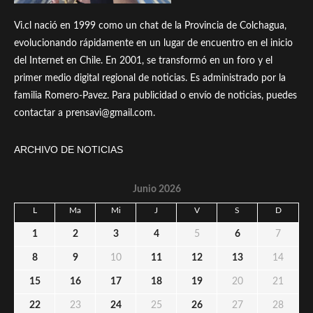
Vi.cl nació en 1999 como un chat de la Provincia de Colchagua,
evolucionando rápidamente en un lugar de encuentro en el inicio
del Internet en Chile. En 2001, se transformó en un foro y el
primer medio digital regional de noticias. Es administrado por la
familia Romero-Pavez. Para publicidad o envío de noticias, puedes
contactar a prensavi@gmail.com.
ARCHIVO DE NOTICIAS
Junio 2026
L
Ma
Mi
J
V
S
D
1
2
3
4
5
6
7
8
9
10
11
12
13
14
15
16
17
18
19
20
21
22
23
24
25
26
27
28