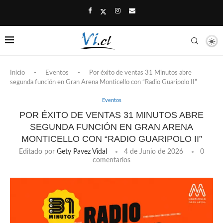
Inicio
-
Eventos
-
Por éxito de ventas 31 Minutos abre
segunda función en Gran Arena Monticello con “Radio Guaripolo II”
Eventos
POR ÉXITO DE VENTAS 31 MINUTOS ABRE
SEGUNDA FUNCIÓN EN GRAN ARENA
MONTICELLO CON “RADIO GUARIPOLO II”
Editado por
Gety Pavez Vidal
4 de Junio de 2026
0
comentarios