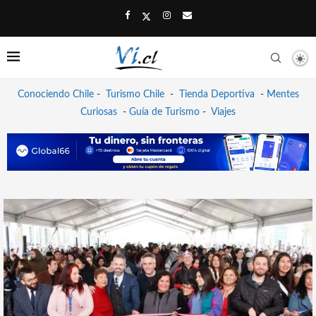
Conociendo Chile
-
Turismo Chile
-
Tienda Deportiva
-
Mentes
Curiosas
-
Guía de Turismo
-
Viajes