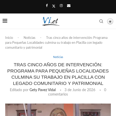
Inicio
-
Noticias
-
Tras cinco años de intervención: Programa
para Pequeñas Localidades culmina su trabajo en Placilla con legado
comunitario y patrimonial
Noticias
TRAS CINCO AÑOS DE INTERVENCIÓN:
PROGRAMA PARA PEQUEÑAS LOCALIDADES
CULMINA SU TRABAJO EN PLACILLA CON
LEGADO COMUNITARIO Y PATRIMONIAL
Editado por
Gety Pavez Vidal
3 de Junio de 2026
0
comentarios