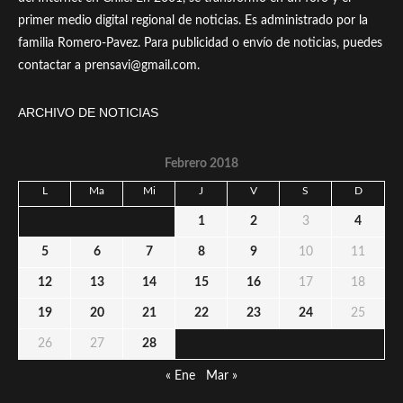
primer medio digital regional de noticias. Es administrado por la
familia Romero-Pavez. Para publicidad o envío de noticias, puedes
contactar a prensavi@gmail.com.
ARCHIVO DE NOTICIAS
Febrero 2018
L
Ma
Mi
J
V
S
D
1
2
3
4
5
6
7
8
9
10
11
12
13
14
15
16
17
18
19
20
21
22
23
24
25
26
27
28
« Ene
Mar »