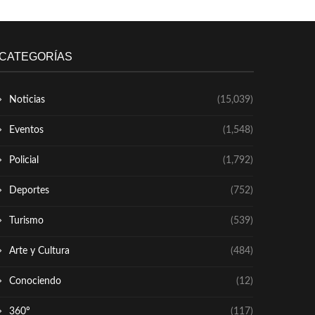
CATEGORÍAS
Noticias
(15,039)
Eventos
(1,548)
Policial
(1,792)
Deportes
(752)
Turismo
(539)
Arte y Cultura
(484)
Conociendo
(12)
360º
(117)