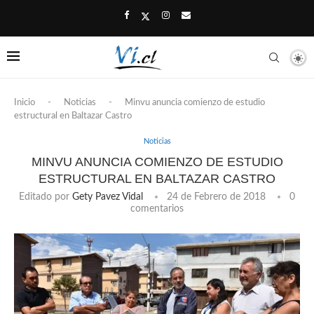
Inicio
-
Noticias
-
Minvu anuncia comienzo de estudio
estructural en Baltazar Castro
Noticias
MINVU ANUNCIA COMIENZO DE ESTUDIO
ESTRUCTURAL EN BALTAZAR CASTRO
Editado por
Gety Pavez Vidal
24 de Febrero de 2018
0
comentarios