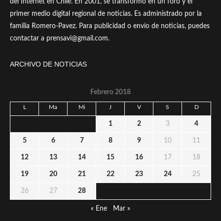
del Internet en Chile. En 2001, se transformó en un foro y el
primer medio digital regional de noticias. Es administrado por la
familia Romero-Pavez. Para publicidad o envío de noticias, puedes
contactar a prensavi@gmail.com.
ARCHIVO DE NOTICIAS
Febrero 2018
L
Ma
Mi
J
V
S
D
1
2
3
4
5
6
7
8
9
10
11
12
13
14
15
16
17
18
19
20
21
22
23
24
25
26
27
28
« Ene
Mar »