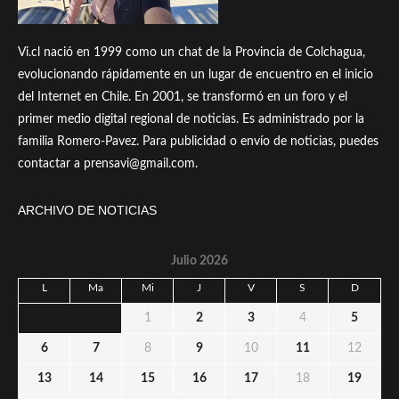
Vi.cl nació en 1999 como un chat de la Provincia de Colchagua,
evolucionando rápidamente en un lugar de encuentro en el inicio
del Internet en Chile. En 2001, se transformó en un foro y el
primer medio digital regional de noticias. Es administrado por la
familia Romero-Pavez. Para publicidad o envío de noticias, puedes
contactar a prensavi@gmail.com.
ARCHIVO DE NOTICIAS
Julio 2026
L
Ma
Mi
J
V
S
D
1
2
3
4
5
6
7
8
9
10
11
12
13
14
15
16
17
18
19