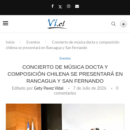
Inicio
-
Eventos
-
Concierto de música docta y composición
chilena se presentará en Rancagua y San Fernando
Eventos
CONCIERTO DE MÚSICA DOCTA Y
COMPOSICIÓN CHILENA SE PRESENTARÁ EN
RANCAGUA Y SAN FERNANDO
Editado por
Gety Pavez Vidal
7 de Julio de 2026
0
comentarios