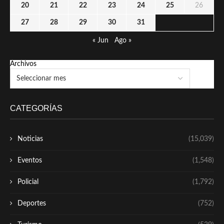
20
21
22
23
24
25
26
27
28
29
30
31
« Jun
Ago »
Archivos
CATEGORÍAS
Noticias
(15,039)
Eventos
(1,548)
Policial
(1,792)
Deportes
(752)