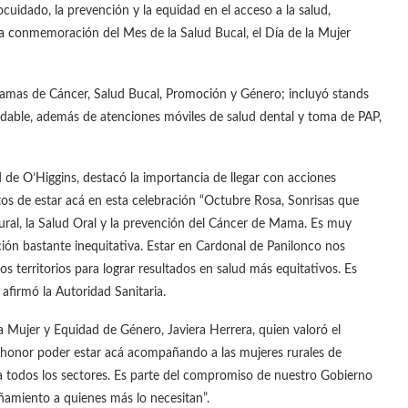
uidado, la prevención y la equidad en el acceso a la salud,
la conmemoración del Mes de la Salud Bucal, el Día de la Mujer
ogramas de Cáncer, Salud Bucal, Promoción y Género; incluyó stands
ludable, además de atenciones móviles de salud dental y toma de PAP,
d de O’Higgins, destacó la importancia de llegar con acciones
tos de estar acá en esta celebración “Octubre Rosa, Sonrisas que
Rural, la Salud Oral y la prevención del Cáncer de Mama. Es muy
ión bastante inequitativa. Estar en Cardonal de Panilonco nos
s territorios para lograr resultados en salud más equitativos. Es
 afirmó la Autoridad Sanitaria.
la Mujer y Equidad de Género, Javiera Herrera, quien valoró el
n honor poder estar acá acompañando a las mujeres rurales de
 a todos los sectores. Es parte del compromiso de nuestro Gobierno
ñamiento a quienes más lo necesitan”.