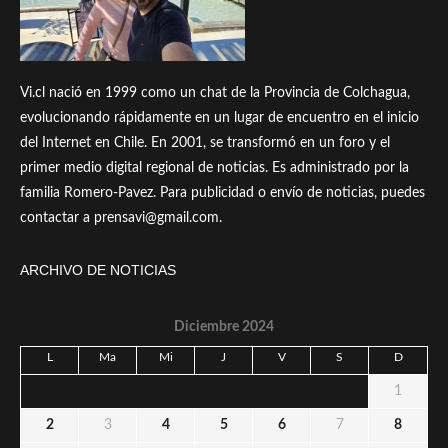
Vi.cl nació en 1999 como un chat de la Provincia de Colchagua,
evolucionando rápidamente en un lugar de encuentro en el inicio
del Internet en Chile. En 2001, se transformó en un foro y el
primer medio digital regional de noticias. Es administrado por la
familia Romero-Pavez. Para publicidad o envío de noticias, puedes
contactar a prensavi@gmail.com.
ARCHIVO DE NOTICIAS
Diciembre 2024
L
Ma
Mi
J
V
S
D
1
2
3
4
5
6
7
8