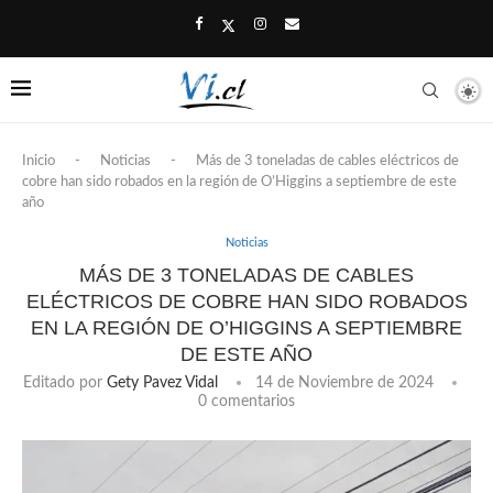
Inicio
-
Noticias
-
Más de 3 toneladas de cables eléctricos de
cobre han sido robados en la región de O’Higgins a septiembre de este
año
Noticias
MÁS DE 3 TONELADAS DE CABLES
ELÉCTRICOS DE COBRE HAN SIDO ROBADOS
EN LA REGIÓN DE O’HIGGINS A SEPTIEMBRE
DE ESTE AÑO
Editado por
Gety Pavez Vidal
14 de Noviembre de 2024
0 comentarios