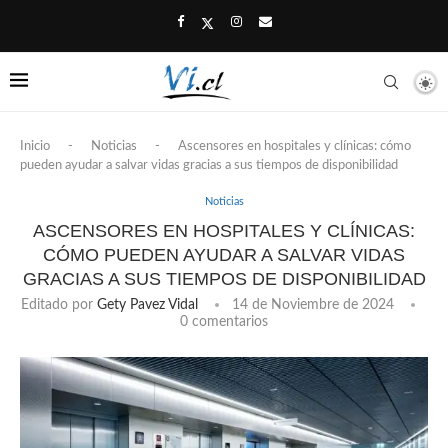
Inicio
-
Noticias
-
Ascensores en hospitales y clínicas: cómo
pueden ayudar a salvar vidas gracias a sus tiempos de disponibilidad
Noticias
ASCENSORES EN HOSPITALES Y CLÍNICAS:
CÓMO PUEDEN AYUDAR A SALVAR VIDAS
GRACIAS A SUS TIEMPOS DE DISPONIBILIDAD
Editado por
Gety Pavez Vidal
14 de Noviembre de 2024
0 comentarios