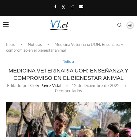
Inicio
-
Noticias
-
Medicina Veterinaria UOH: Enseñanza y
compromiso en el bienestar animal
Noticias
MEDICINA VETERINARIA UOH: ENSEÑANZA Y
COMPROMISO EN EL BIENESTAR ANIMAL
Editado por
Gety Pavez Vidal
12 de Diciembre de 2022
0 comentarios