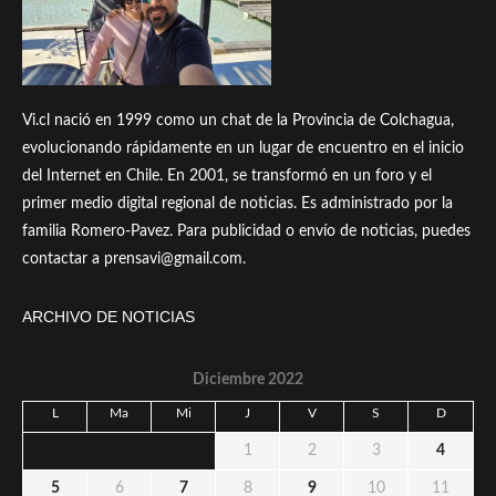
Vi.cl nació en 1999 como un chat de la Provincia de Colchagua,
evolucionando rápidamente en un lugar de encuentro en el inicio
del Internet en Chile. En 2001, se transformó en un foro y el
primer medio digital regional de noticias. Es administrado por la
familia Romero-Pavez. Para publicidad o envío de noticias, puedes
contactar a prensavi@gmail.com.
ARCHIVO DE NOTICIAS
Diciembre 2022
L
Ma
Mi
J
V
S
D
1
2
3
4
5
6
7
8
9
10
11