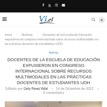
Inicio
-
Noticias
-
Docentes de la Escuela de Educación
expusieron en congreso internacional sobre recursos multimodales en
las prácticas docentes de estudiantes UOH
Noticias
DOCENTES DE LA ESCUELA DE EDUCACIÓN
EXPUSIERON EN CONGRESO
INTERNACIONAL SOBRE RECURSOS
MULTIMODALES EN LAS PRÁCTICAS
DOCENTES DE ESTUDIANTES UOH
Editado por
Gety Pavez Vidal
14 de Diciembre de 2022
0 comentarios