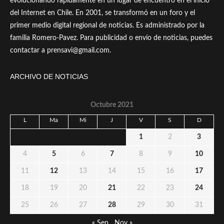
evolucionando rápidamente en un lugar de encuentro en el inicio
del Internet en Chile. En 2001, se transformó en un foro y el
primer medio digital regional de noticias. Es administrado por la
familia Romero-Pavez. Para publicidad o envío de noticias, puedes
contactar a prensavi@gmail.com.
ARCHIVO DE NOTICIAS
Octubre 2021
L
Ma
Mi
J
V
S
D
1
2
3
4
5
6
7
8
9
10
11
12
13
14
15
16
17
18
19
20
21
22
23
24
25
26
27
28
29
30
31
« Sep
Nov »