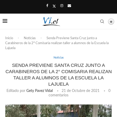
Inicio
-
Noticias
-
Senda Previene Santa Cruz junto a
Carabineros de la 2° Comisaria realizan taller a alumnos de la Escuela la
Lajuela
Noticias
SENDA PREVIENE SANTA CRUZ JUNTO A
CARABINEROS DE LA 2° COMISARIA REALIZAN
TALLER A ALUMNOS DE LA ESCUELA LA
LAJUELA
Editado por
Gety Pavez Vidal
21 de Octubre de 2021
0
comentarios