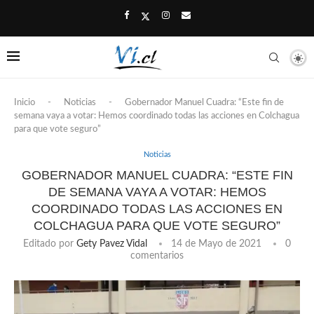
Inicio
-
Noticias
-
Gobernador Manuel Cuadra: “Este fin de
semana vaya a votar: Hemos coordinado todas las acciones en Colchagua
para que vote seguro”
Noticias
GOBERNADOR MANUEL CUADRA: “ESTE FIN
DE SEMANA VAYA A VOTAR: HEMOS
COORDINADO TODAS LAS ACCIONES EN
COLCHAGUA PARA QUE VOTE SEGURO”
Editado por
Gety Pavez Vidal
14 de Mayo de 2021
0
comentarios