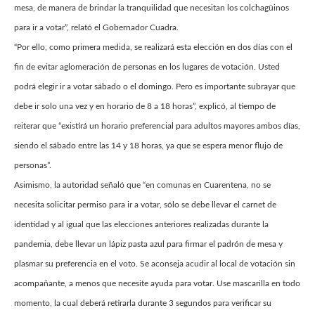
mesa, de manera de brindar la tranquilidad que necesitan los colchagüinos
para ir a votar”, relató el Gobernador Cuadra.
“Por ello, como primera medida, se realizará esta elección en dos días con el
fin de evitar aglomeración de personas en los lugares de votación. Usted
podrá elegir ir a votar sábado o el domingo. Pero es importante subrayar que
debe ir solo una vez y en horario de 8 a 18 horas”, explicó, al tiempo de
reiterar que “existirá un horario preferencial para adultos mayores ambos días,
siendo el sábado entre las 14 y 18 horas, ya que se espera menor flujo de
personas”.
Asimismo, la autoridad señaló que “en comunas en Cuarentena, no se
necesita solicitar permiso para ir a votar, sólo se debe llevar el carnet de
identidad y al igual que las elecciones anteriores realizadas durante la
pandemia, debe llevar un lápiz pasta azul para firmar el padrón de mesa y
plasmar su preferencia en el voto. Se aconseja acudir al local de votación sin
acompañante, a menos que necesite ayuda para votar. Use mascarilla en todo
momento, la cual deberá retirarla durante 3 segundos para verificar su