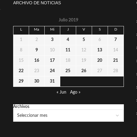
ARCHIVO DE NOTICIAS
Julio 2019
L
Ma
Mi
J
V
S
D
1
2
3
4
5
6
7
8
9
10
11
12
13
14
15
16
17
18
19
20
21
22
23
24
25
26
27
28
29
30
31
« Jun
Ago »
Archivos