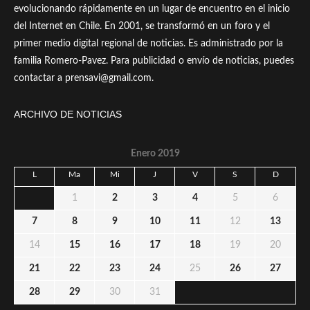
evolucionando rápidamente en un lugar de encuentro en el inicio
del Internet en Chile. En 2001, se transformó en un foro y el
primer medio digital regional de noticias. Es administrado por la
familia Romero-Pavez. Para publicidad o envío de noticias, puedes
contactar a prensavi@gmail.com.
ARCHIVO DE NOTICIAS
Enero 2019
L
Ma
Mi
J
V
S
D
1
2
3
4
5
6
7
8
9
10
11
12
13
14
15
16
17
18
19
20
21
22
23
24
25
26
27
28
29
30
31