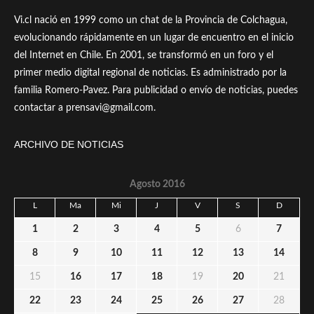
Vi.cl nació en 1999 como un chat de la Provincia de Colchagua,
evolucionando rápidamente en un lugar de encuentro en el inicio
del Internet en Chile. En 2001, se transformó en un foro y el
primer medio digital regional de noticias. Es administrado por la
familia Romero-Pavez. Para publicidad o envío de noticias, puedes
contactar a prensavi@gmail.com.
ARCHIVO DE NOTICIAS
Agosto 2016
L
Ma
Mi
J
V
S
D
1
2
3
4
5
6
7
8
9
10
11
12
13
14
15
16
17
18
19
20
21
22
23
24
25
26
27
28