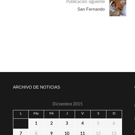
Publicación siguiente
San Fernando
ARCHIVO DE NOTICIAS
Diciembre 2015
L
Ma
Mi
J
V
S
D
1
2
3
4
5
6
7
8
9
10
11
12
13