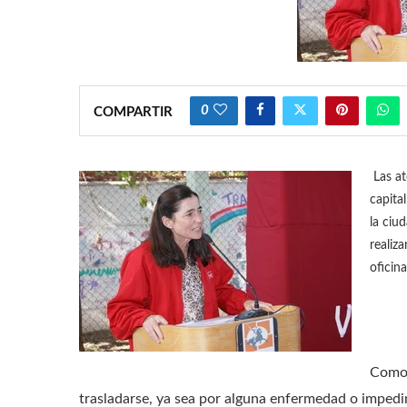
0
COMPARTIR
Las at
capita
la ciu
realiza
oficina
Como 
trasladarse, ya sea por alguna enfermedad o impedime