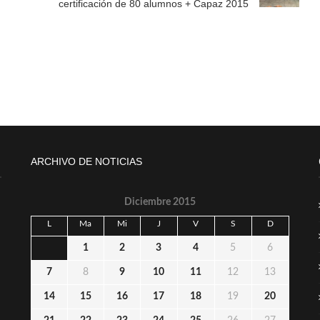
certificación de 80 alumnos + Capaz 2015
ARCHIVO DE NOTICIAS
Diciembre 2015
L
Ma
Mi
J
V
S
D
1
2
3
4
5
6
7
8
9
10
11
12
13
14
15
16
17
18
19
20