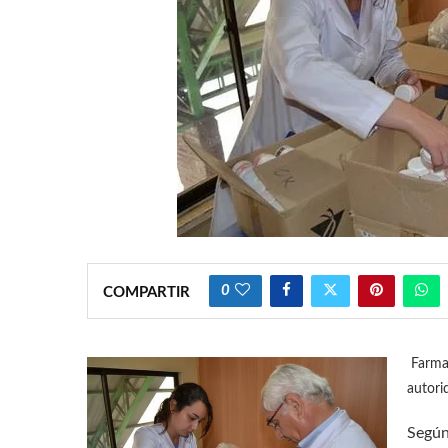
0
COMPARTIR
Farmac
autori
Según