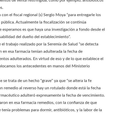
ntos de venta restringida, como por ejemplo, antibióticos
s.
con el fiscal regional (s) Sergio Moya “para entregarle los
pública. Actualmente la fiscalización se continúa
ue esperamos es que haya una investigación a fondo desde el
abilidad del dueño del establecimiento”.
el trabajo realizado por la Seremía de Salud “se detecta
 en esa farmacia tenían adulterada la fecha de
entos adulterados. En virtud de eso y de lo que establece el
colocamos los antecedentes en manos del Ministerio
e se trata de un hecho “grave” ya que “se altera la fe
n remedio al reverso hay un rotulado donde está la fecha
farmacéutico adulteró expresamente la fecha de vencimiento.
ron en esa farmacia remedios, con la confianza de que
 tenía problemas para dormir, antibióticos, y la labor de la