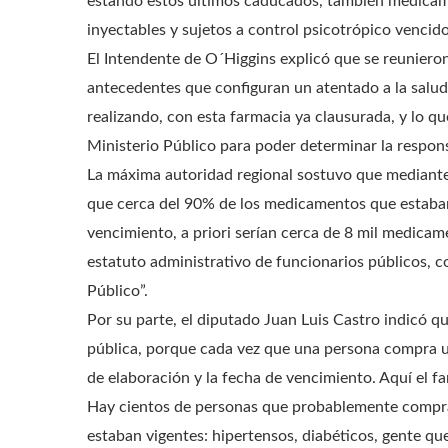
estando estos últimos caducados, también medicame
inyectables y sujetos a control psicotrópico vencido
El Intendente de O´Higgins explicó que se reunieron 
antecedentes que configuran un atentado a la salud 
realizando, con esta farmacia ya clausurada, y lo q
Ministerio Público para poder determinar la respons
La máxima autoridad regional sostuvo que mediante 
que cerca del 90% de los medicamentos que estaban
vencimiento, a priori serían cerca de 8 mil medicam
estatuto administrativo de funcionarios públicos, 
Público”.
Por su parte, el diputado Juan Luis Castro indicó qu
pública, porque cada vez que una persona compra u
de elaboración y la fecha de vencimiento. Aquí el 
Hay cientos de personas que probablemente compra
estaban vigentes: hipertensos, diabéticos, gente que