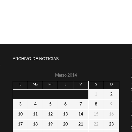
ARCHIVO DE NOTICIAS
Marzo 2014
L
Ma
Mi
J
V
S
D
1
2
3
4
5
6
7
8
9
10
11
12
13
14
15
16
17
18
19
20
21
22
23