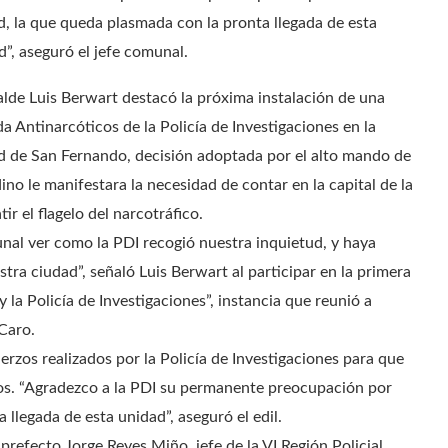
d, la que queda plasmada con la pronta llegada de esta
d”, aseguró el jefe comunal.
calde Luis Berwart destacó la próxima instalación de una
da Antinarcóticos de la Policía de Investigaciones en la
d de San Fernando, decisión adoptada por el alto mando de
dino le manifestara la necesidad de contar en la capital de la
 el flagelo del narcotráfico.
nal ver como la PDI recogió nuestra inquietud, y haya
tra ciudad”, señaló Luis Berwart al participar en la primera
 la Policía de Investigaciones”, instancia que reunió a
Caro.
rzos realizados por la Policía de Investigaciones para que
os. “Agradezco a la PDI su permanente preocupación por
llegada de esta unidad”, aseguró el edil.
prefecto Jorge Reyes Miño, jefe de la VI Región Policial,