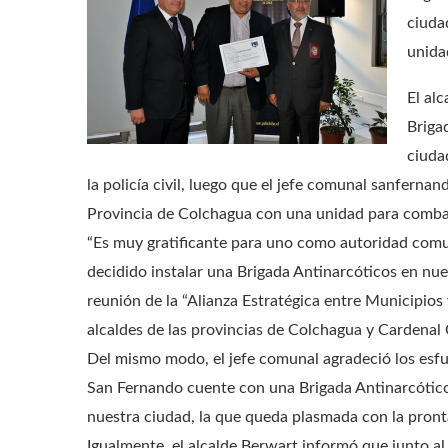
ciuda
unida
El al
Briga
ciuda
la policía civil, luego que el jefe comunal sanfernan
Provincia de Colchagua con una unidad para combatir
“Es muy gratificante para uno como autoridad comu
decidido instalar una Brigada Antinarcóticos en nues
reunión de la “Alianza Estratégica entre Municipios y
alcaldes de las provincias de Colchagua y Cardenal 
Del mismo modo, el jefe comunal agradeció los esfue
San Fernando cuente con una Brigada Antinarcótic
nuestra ciudad, la que queda plasmada con la pronta 
Igualmente, el alcalde Berwart informó que junto al 