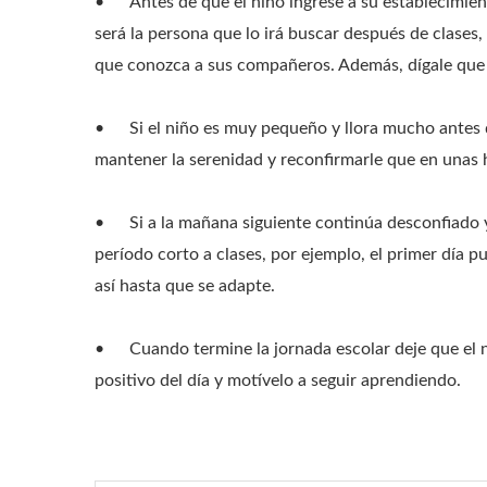
•
Antes de que el niño ingrese a su establecimien
será la persona que lo irá buscar después de clases,
que conozca a sus compañeros. Además, dígale que p
•
Si el niño es muy pequeño y llora mucho antes 
mantener la serenidad y reconfirmarle que en unas 
•
Si a la mañana siguiente continúa desconfiado 
período corto a clases, por ejemplo, el primer día p
así hasta que se adapte.
•
Cuando termine la jornada escolar deje que el n
positivo del día y motívelo a seguir aprendiendo.