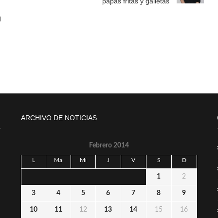
papas fritas y galletas
N
ARCHIVO DE NOTICIAS
Febrero 2014
L
Ma
Mi
J
V
S
D
1
2
3
4
5
6
7
8
9
10
11
12
13
14
15
16