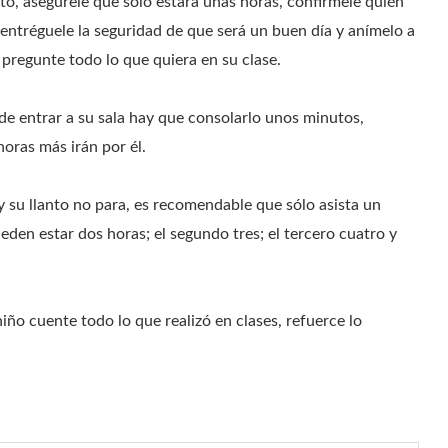
to, asegúrele que sólo estará unas horas, confírmele quién
 entréguele la seguridad de que será un buen día y anímelo a
regunte todo lo que quiera en su clase.
de entrar a su sala hay que consolarlo unos minutos,
horas más irán por él.
y su llanto no para, es recomendable que sólo asista un
ueden estar dos horas; el segundo tres; el tercero cuatro y
iño cuente todo lo que realizó en clases, refuerce lo