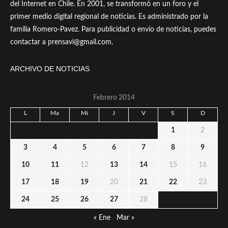
del Internet en Chile. En 2001, se transformó en un foro y el
primer medio digital regional de noticias. Es administrado por la
familia Romero-Pavez. Para publicidad o envío de noticias, puedes
contactar a prensavi@gmail.com.
ARCHIVO DE NOTICIAS
Febrero 2014
L
Ma
Mi
J
V
S
D
1
2
3
4
5
6
7
8
9
10
11
12
13
14
15
16
17
18
19
20
21
22
23
24
25
26
27
28
« Ene
Mar »