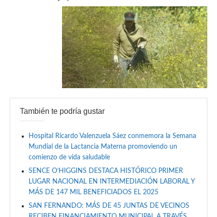
También te podría gustar
Hospital Ricardo Valenzuela Sáez conmemora la Semana
Mundial de la Lactancia Materna promoviendo un
comienzo de vida saludable
SENCE O’HIGGINS DESTACA HISTÓRICO PRIMER
LUGAR NACIONAL EN INTERMEDIACIÓN LABORAL Y
MÁS DE 147 MIL BENEFICIADOS EL 2025
SAN FERNANDO: MÁS DE 45 JUNTAS DE VECINOS
RECIBEN FINANCIAMIENTO MUNICIPAL A TRAVÉS