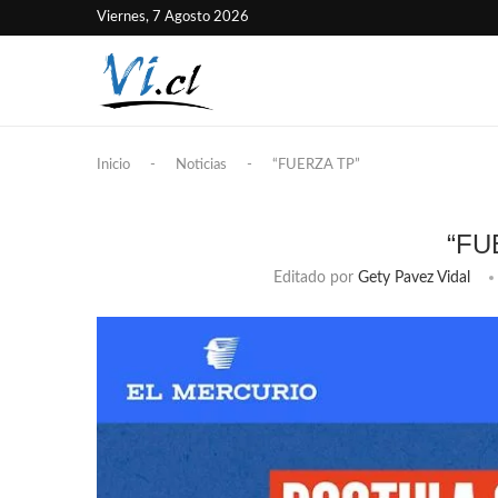
Viernes, 7 Agosto 2026
Inicio
-
Noticias
-
“FUERZA TP”
“FU
Editado por
Gety Pavez Vidal