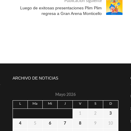
Publicación siguiente
Luego de exitosas presentaciones Plim Plim
regresa a Gran Arena Monticello
ARCHIVO DE NOTICIAS
Mayo 2026
L
Ma
Mi
J
V
S
D
1
2
3
4
5
6
7
8
9
10