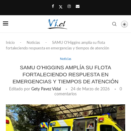
Inicio
-
Noticias
-
SAMU O’Higgins amplía su flota
fortaleciendo respuesta en emergencias y tiempos de atención
Noticias
SAMU O’HIGGINS AMPLÍA SU FLOTA
FORTALECIENDO RESPUESTA EN
EMERGENCIAS Y TIEMPOS DE ATENCIÓN
Editado por
Gety Pavez Vidal
24 de Marzo de 2026
0
comentarios