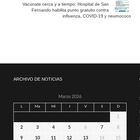
Vacúnate cerca y a tiempo: Hospital de San
Fernando habilita punto gratuito contra
influenza, COVID-19 y neumococo
ARCHIVO DE NOTICIAS
Marzo 2026
L
Ma
Mi
J
V
S
D
1
2
3
4
5
6
7
8
9
10
11
12
13
14
15