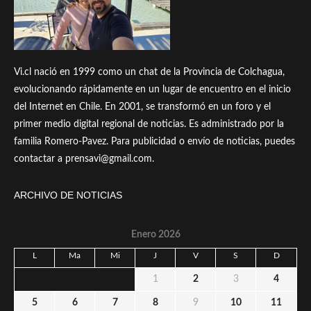
Vi.cl nació en 1999 como un chat de la Provincia de Colchagua,
evolucionando rápidamente en un lugar de encuentro en el inicio
del Internet en Chile. En 2001, se transformó en un foro y el
primer medio digital regional de noticias. Es administrado por la
familia Romero-Pavez. Para publicidad o envío de noticias, puedes
contactar a prensavi@gmail.com.
ARCHIVO DE NOTICIAS
Enero 2026
L
Ma
Mi
J
V
S
D
1
2
3
4
5
6
7
8
9
10
11