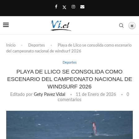
Inicio
-
Deportes
-
Playa de Llico se consolida como escenario
del campeonato nacional de windsurf 2026
Deportes
PLAYA DE LLICO SE CONSOLIDA COMO
ESCENARIO DEL CAMPEONATO NACIONAL DE
WINDSURF 2026
Editado por
Gety Pavez Vidal
11 de Enero de 2026
0
comentarios