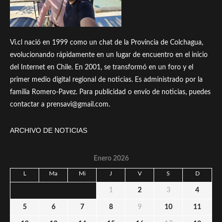
Vi.cl nació en 1999 como un chat de la Provincia de Colchagua,
evolucionando rápidamente en un lugar de encuentro en el inicio
del Internet en Chile. En 2001, se transformó en un foro y el
primer medio digital regional de noticias. Es administrado por la
familia Romero-Pavez. Para publicidad o envío de noticias, puedes
contactar a prensavi@gmail.com.
ARCHIVO DE NOTICIAS
Enero 2026
L
Ma
Mi
J
V
S
D
1
2
3
4
5
6
7
8
9
10
11