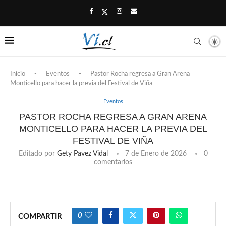
Inicio
-
Eventos
-
Pastor Rocha regresa a Gran Arena
Monticello para hacer la previa del Festival de Viña
Eventos
PASTOR ROCHA REGRESA A GRAN ARENA
MONTICELLO PARA HACER LA PREVIA DEL
FESTIVAL DE VIÑA
Editado por
Gety Pavez Vidal
7 de Enero de 2026
0
comentarios
0
COMPARTIR