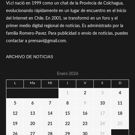
Vi.cl nació en 1999 como un chat de la Provincia de Colchagua,
evolucionando rápidamente en un lugar de encuentro en el inicio
del Internet en Chile. En 2001, se transformó en un foro y el
primer medio digital regional de noticias. Es administrado por la
familia Romero-Pavez. Para publicidad o envío de noticias, puedes
contactar a prensavi@gmail.com.
ARCHIVO DE NOTICIAS
Enero 2026
L
Ma
Mi
J
V
S
D
1
2
3
4
5
6
7
8
9
10
11
12
13
14
15
16
17
18
19
20
21
22
23
24
25
26
27
28
29
30
31