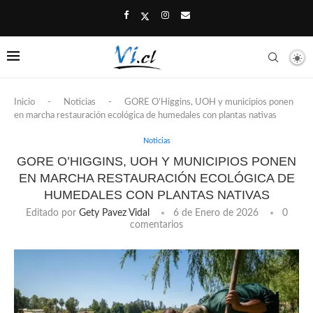
Inicio
-
Noticias
-
GORE O’Higgins, UOH y municipios ponen
en marcha restauración ecológica de humedales con plantas nativas
Noticias
GORE O’HIGGINS, UOH Y MUNICIPIOS PONEN
EN MARCHA RESTAURACIÓN ECOLÓGICA DE
HUMEDALES CON PLANTAS NATIVAS
Editado por
Gety Pavez Vidal
6 de Enero de 2026
0
comentarios