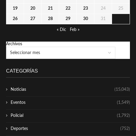
19
20
21
22
23
24
25
26
27
28
29
30
31
« Dic
Feb »
Archivos
CATEGORÍAS
Noticias
(15,043)
Eventos
(1,549)
Policial
(1,792)
Deportes
(752)