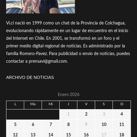
Vi.cl nació en 1999 como un chat de la Provincia de Colchagua,
evolucionando rápidamente en un lugar de encuentro en el inicio
del Internet en Chile. En 2001, se transformó en un foro y el
primer medio digital regional de noticias. Es administrado por la
familia Romero-Pavez. Para publicidad o envío de noticias, puedes
contactar a prensavi@gmail.com.
ARCHIVO DE NOTICIAS
Enero 2026
L
Ma
Mi
J
V
S
D
1
2
3
4
5
6
7
8
9
10
11
12
13
14
15
16
17
18