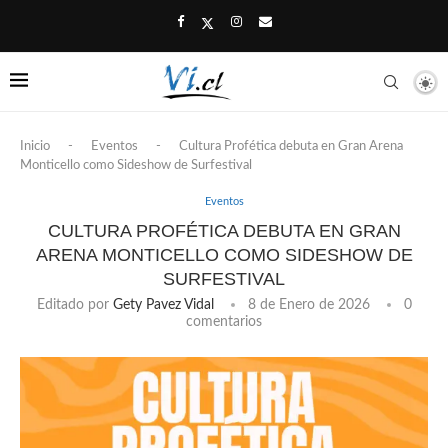
Inicio
-
Eventos
-
Cultura Profética debuta en Gran Arena
Monticello como Sideshow de Surfestival
Eventos
CULTURA PROFÉTICA DEBUTA EN GRAN
ARENA MONTICELLO COMO SIDESHOW DE
SURFESTIVAL
Editado por
Gety Pavez Vidal
8 de Enero de 2026
0
comentarios