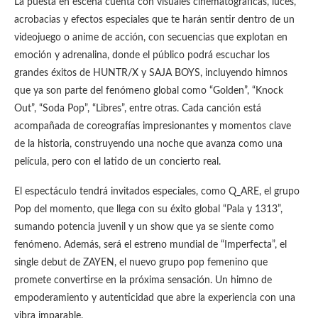
La puesta en escena cuenta con visuales cinematográficas, luces,
acrobacias y efectos especiales que te harán sentir dentro de un
videojuego o anime de acción, con secuencias que explotan en
emoción y adrenalina, donde el público podrá escuchar los
grandes éxitos de HUNTR/X y SAJA BOYS, incluyendo himnos
que ya son parte del fenómeno global como “Golden”, “Knock
Out”, “Soda Pop”, “Libres”, entre otras. Cada canción está
acompañada de coreografías impresionantes y momentos clave
de la historia, construyendo una noche que avanza como una
película, pero con el latido de un concierto real.
El espectáculo tendrá invitados especiales, como Q_ARE, el grupo
Pop del momento, que llega con su éxito global “Pala y 1313”,
sumando potencia juvenil y un show que ya se siente como
fenómeno. Además, será el estreno mundial de “Imperfecta”, el
single debut de ZAYEN, el nuevo grupo pop femenino que
promete convertirse en la próxima sensación. Un himno de
empoderamiento y autenticidad que abre la experiencia con una
vibra imparable.