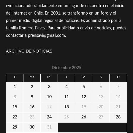
evolucionando rápidamente en un lugar de encuentro en el inicio
del Internet en Chile. En 2001, se transformó en un foro y el
primer medio digital regional de noticias. Es administrado por la
familia Romero-Pavez. Para publicidad o envío de noticias, puedes
contactar a prensavi@gmail.com.
ARCHIVO DE NOTICIAS
Diciembre 2025
L
Ma
Mi
J
V
S
D
1
2
3
4
5
6
7
8
9
10
11
12
13
14
15
16
17
18
19
20
21
22
23
24
25
26
27
28
29
30
31