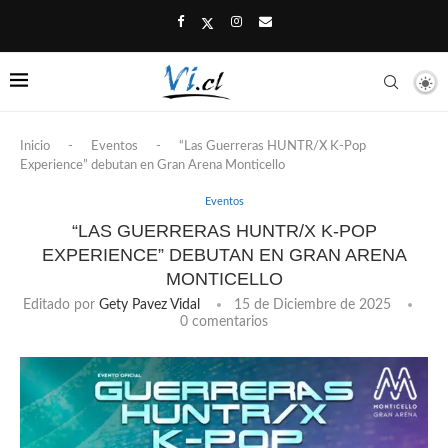
Inicio
-
Eventos
-
“Las Guerreras HUNTR/X K-Pop
Experience” debutan en Gran Arena Monticello
Eventos
“LAS GUERRERAS HUNTR/X K-POP
EXPERIENCE” DEBUTAN EN GRAN ARENA
MONTICELLO
Editado por
Gety Pavez Vidal
15 de Diciembre de 2025
0 comentarios