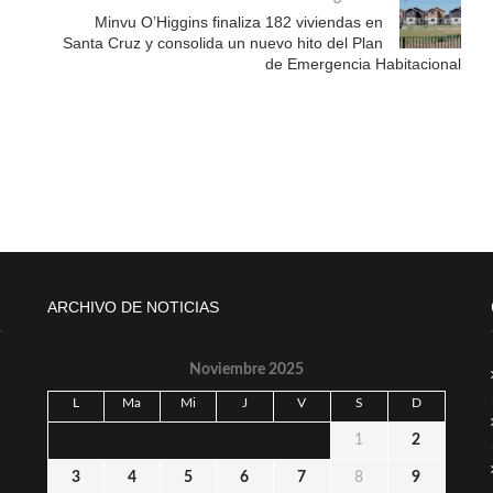
Minvu O’Higgins finaliza 182 viviendas en
Santa Cruz y consolida un nuevo hito del Plan
de Emergencia Habitacional
ARCHIVO DE NOTICIAS
Noviembre 2025
L
Ma
Mi
J
V
S
D
1
2
3
4
5
6
7
8
9