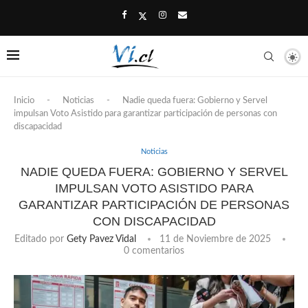
Inicio
-
Noticias
-
Nadie queda fuera: Gobierno y Servel
impulsan Voto Asistido para garantizar participación de personas con
discapacidad
Noticias
NADIE QUEDA FUERA: GOBIERNO Y SERVEL
IMPULSAN VOTO ASISTIDO PARA
GARANTIZAR PARTICIPACIÓN DE PERSONAS
CON DISCAPACIDAD
Editado por
Gety Pavez Vidal
11 de Noviembre de 2025
0 comentarios