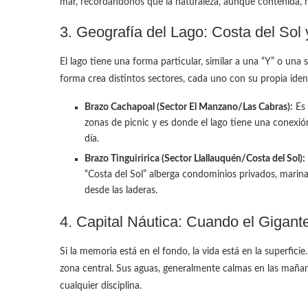
mar, recordándonos que la naturaleza, aunque contenida,
3. Geografía del Lago: Costa del Sol 
El lago tiene una forma particular, similar a una “Y” o una 
forma crea distintos sectores, cada uno con su propia ident
Brazo Cachapoal (Sector El Manzano/Las Cabras):
Es 
zonas de picnic y es donde el lago tiene una conexión 
día.
Brazo Tinguiririca (Sector Llallauquén/Costa del Sol):
“Costa del Sol” alberga condominios privados, marin
desde las laderas.
4. Capital Náutica: Cuando el Gigant
Si la memoria está en el fondo, la vida está en la superfici
zona central. Sus aguas, generalmente calmas en las mañana
cualquier disciplina.