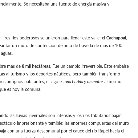
nencialmente. Se necesitaba una fuente de energía masiva y
. Tres ríos poderosos se unieron para llenar este valle: el
Cachapoal
,
levantar un muro de contención de arco de bóveda de más de 100
 aguas.
cubre más de
8 mil hectáreas
. Fue un cambio irreversible. Este embalse
rtas al turismo y los deportes náuticos, pero también transformó
chos antiguos habitantes, el lago es
una herida y un motor
al mismo
 que es hoy la comuna.
do las lluvias invernales son intensas y los ríos tributarios bajan
espectáculo impresionante y temible: las enormes compuertas del muro
e baja con una fuerza descomunal por el cauce del río Rapel hacia el