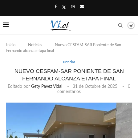
Inicio
-
Noticias
-
Nuevo CESFAM-SAR Poniente de San
Fernando alcanza etapa final
Noticias
NUEVO CESFAM-SAR PONIENTE DE SAN
FERNANDO ALCANZA ETAPA FINAL
Editado por
Gety Pavez Vidal
31 de Octubre de 2025
0
comentarios