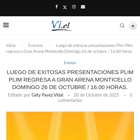
Inicio
-
Eventos
-
Luego de exitosas presentaciones Plim Plim
regresa a Gran Arena Monticello Domingo 26 de octubre / 16.00 horas.
Eventos
LUEGO DE EXITOSAS PRESENTACIONES PLIM
PLIM REGRESA A GRAN ARENA MONTICELLO
DOMINGO 26 DE OCTUBRE / 16.00 HORAS.
Editado por
Gety Pavez Vidal
20 de Octubre de 2025
0
comentarios