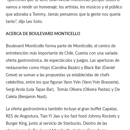
“Queremos que se llene Gran Arena Monticello, porque todos le
vamos a rendir un homenaje; los artistas, los músicos y el público
que adoraba a Tommy. Jamás pensamos que la gente nos quería
tanto”, dijo Leo Soto.
ACERCA DE BOULEVARD MONTICELLO
Boulevard Monticello forma parte de Monticello, el centro de
entretención más importante de Chile. Cuenta con una variada
oferta gastronómica, de espectáculos y juegos. Las aperturas de
restaurantes como Hops (Carolina Bazán) y Black Bar (Daniel
Greve) se suman a las propuestas ya establecidas de chefs
celebrities, entre los que figuran Yann Yvin (Yann Yvin Brasserie),
Sergi Arola (Lola Tapas Bar), Tomás Olivera (Olivera Pastas) y De
Caleta (Benjamín Nast).
La oferta gastronómica también incluye al gran buffet Capataz,
RES de Angostura, Tian Yi Jiao y los fast food Johnny Rockets y
Burger King, junto al servicio de Starbucks. Dentro de las