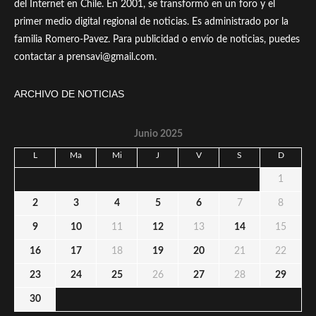
del Internet en Chile. En 2001, se transformó en un foro y el
primer medio digital regional de noticias. Es administrado por la
familia Romero-Pavez. Para publicidad o envío de noticias, puedes
contactar a prensavi@gmail.com.
ARCHIVO DE NOTICIAS
Junio 2025
L
Ma
Mi
J
V
S
D
1
2
3
4
5
6
7
8
9
10
11
12
13
14
15
16
17
18
19
20
21
22
23
24
25
26
27
28
29
30