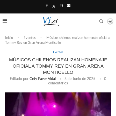
Inicio
-
Eventos
-
Músicos chilenos realizan homenaje oficial a
Tommy Rey en Gran Arena Monticello
Eventos
MÚSICOS CHILENOS REALIZAN HOMENAJE
OFICIAL A TOMMY REY EN GRAN ARENA
MONTICELLO
Editado por
Gety Pavez Vidal
3 de Junio de 2025
0
comentarios