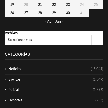
19
20
21
22
23
24
25
26
27
28
29
30
31
« Abr
Jun »
Archivos
CATEGORÍAS
Noticias
(15,044)
Eventos
(1,549)
Policial
(1,792)
Deportes
(752)