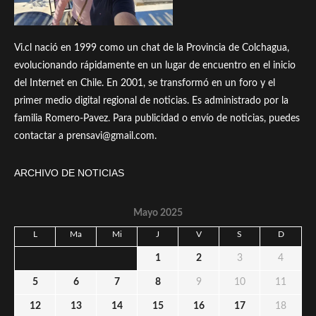
Vi.cl nació en 1999 como un chat de la Provincia de Colchagua,
evolucionando rápidamente en un lugar de encuentro en el inicio
del Internet en Chile. En 2001, se transformó en un foro y el
primer medio digital regional de noticias. Es administrado por la
familia Romero-Pavez. Para publicidad o envío de noticias, puedes
contactar a prensavi@gmail.com.
ARCHIVO DE NOTICIAS
Mayo 2025
L
Ma
Mi
J
V
S
D
1
2
3
4
5
6
7
8
9
10
11
12
13
14
15
16
17
18