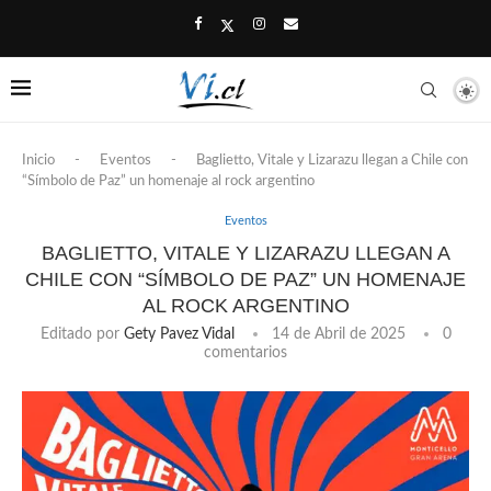
Inicio
-
Eventos
-
Baglietto, Vitale y Lizarazu llegan a Chile con
“Símbolo de Paz” un homenaje al rock argentino
Eventos
BAGLIETTO, VITALE Y LIZARAZU LLEGAN A
CHILE CON “SÍMBOLO DE PAZ” UN HOMENAJE
AL ROCK ARGENTINO
Editado por
Gety Pavez Vidal
14 de Abril de 2025
0
comentarios