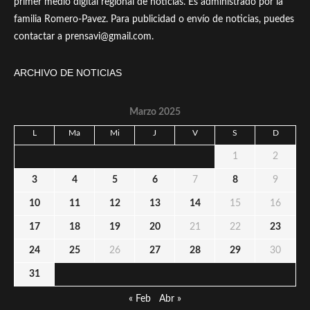
primer medio digital regional de noticias. Es administrado por la
familia Romero-Pavez. Para publicidad o envío de noticias, puedes
contactar a prensavi@gmail.com.
ARCHIVO DE NOTICIAS
Marzo 2025
L
Ma
Mi
J
V
S
D
1
2
3
4
5
6
7
8
9
10
11
12
13
14
15
16
17
18
19
20
21
22
23
24
25
26
27
28
29
30
31
« Feb
Abr »