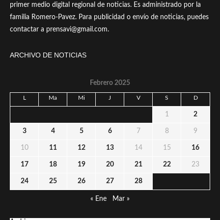
primer medio digital regional de noticias. Es administrado por la
familia Romero-Pavez. Para publicidad o envío de noticias, puedes
contactar a prensavi@gmail.com.
ARCHIVO DE NOTICIAS
Febrero 2025
L
Ma
Mi
J
V
S
D
1
2
3
4
5
6
7
8
9
10
11
12
13
14
15
16
17
18
19
20
21
22
23
24
25
26
27
28
« Ene
Mar »