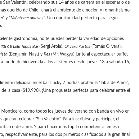
e San Valentín, celebrando sus 14 años de carrera en el escenario de
más querido de Chile llenará el ambiente de emoción y romanticismo
ta”
y
“Miénteme una vez”
. Una oportunidad perfecta para seguir
.
celente gastronomía, no te puedes perder la variedad de opciones
arta de
Lola Tapas Bar
(Sergi Arola),
Olivera Pastas
(Tomás Olivera),
leta
(Benjamín Nast) y
Res
(Mr. Wagyu) junto al espectacular buffet
a modo de bienvenida a los asistentes desde jueves 13 a sábado 15,
mente deliciosa, en el bar Lucky 7 podrás probar la ‘Tabla de Amor’,
e la casa ($19.990). ¡Una propuesta perfecta para celebrar entre el
ke Monticello, como todos los jueves del verano con banda en vivo en
uieran celebrar “Sin Valentín”. Para inscribirse y participar, el
ántica o desamor. Y para hacer más top la competencia, en esa
, respectivamente, para los dos primeros clasificados a la gran final