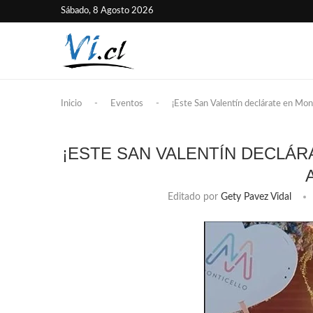
Sábado, 8 Agosto 2026
Inicio
-
Eventos
-
¡Este San Valentín declárate en Mont
¡ESTE SAN VALENTÍN DECLÁR
Editado por
Gety Pavez Vidal