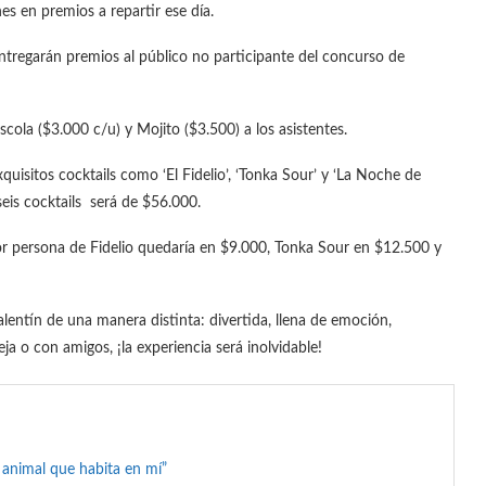
es en premios a repartir ese día.
entregarán premios al público no participante del concurso de
scola ($3.000 c/u) y Mojito ($3.500) a los asistentes.
uisitos cocktails como ‘El Fidelio’, ‘Tonka Sour’ y ‘La Noche de
seis cocktails será de $56.000.
r por persona de Fidelio quedaría en $9.000, Tonka Sour en $12.500 y
lentín de una manera distinta: divertida, llena de emoción,
a o con amigos, ¡la experiencia será inolvidable!
l animal que habita en mí”