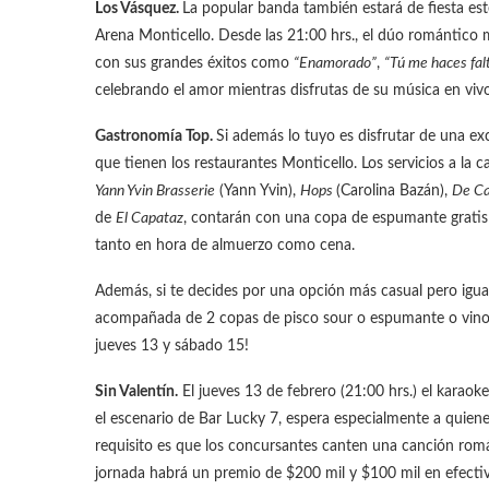
Los Vásquez.
La popular banda también estará de fiesta est
Arena Monticello. Desde las 21:00 hrs., el dúo romántico 
con sus grandes éxitos como
“Enamorado”
,
“Tú me haces fal
celebrando el amor mientras disfrutas de su música en vivo
Gastronomía Top.
Si además lo tuyo es disfrutar de una ex
que tienen los restaurantes Monticello. Los servicios a la c
Yann Yvin Brasserie
(Yann Yvin),
Hops
(Carolina Bazán),
De Ca
de
El Capataz
, contarán con una copa de espumante gratis 
tanto en hora de almuerzo como cena.
Además, si te decides por una opción más casual pero igual
acompañada de 2 copas de pisco sour o espumante o vino d
jueves 13 y sábado 15!
Sin Valentín.
El jueves 13 de febrero (21:00 hrs.) el karao
el escenario de Bar Lucky 7, espera especialmente a quienes q
requisito es que los concursantes canten una canción rom
jornada habrá un premio de $200 mil y $100 mil en efectivo