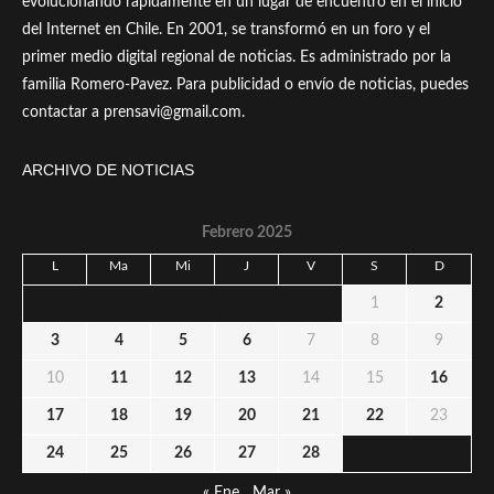
evolucionando rápidamente en un lugar de encuentro en el inicio
del Internet en Chile. En 2001, se transformó en un foro y el
primer medio digital regional de noticias. Es administrado por la
familia Romero-Pavez. Para publicidad o envío de noticias, puedes
contactar a prensavi@gmail.com.
ARCHIVO DE NOTICIAS
Febrero 2025
L
Ma
Mi
J
V
S
D
1
2
3
4
5
6
7
8
9
10
11
12
13
14
15
16
17
18
19
20
21
22
23
24
25
26
27
28
« Ene
Mar »