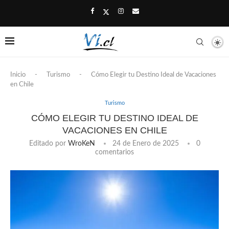
Inicio
-
Turismo
-
Cómo Elegir tu Destino Ideal de Vacaciones
en Chile
Turismo
CÓMO ELEGIR TU DESTINO IDEAL DE
VACACIONES EN CHILE
Editado por
WroKeN
24 de Enero de 2025
0
comentarios