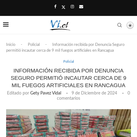
Inicio
-
Policial
-
Información recibida por Denuncia Seguro
permitió incautar cerca de 9 mil fuegos artificiales en Rancagua
Policial
INFORMACIÓN RECIBIDA POR DENUNCIA
SEGURO PERMITIÓ INCAUTAR CERCA DE 9
MIL FUEGOS ARTIFICIALES EN RANCAGUA
Editado por
Gety Pavez Vidal
9 de Diciembre de 2024
0
comentarios