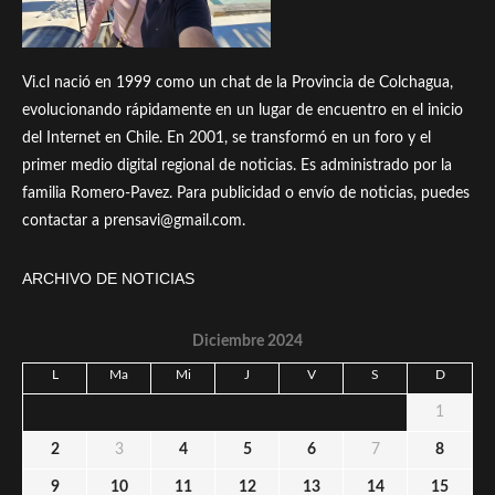
Vi.cl nació en 1999 como un chat de la Provincia de Colchagua,
evolucionando rápidamente en un lugar de encuentro en el inicio
del Internet en Chile. En 2001, se transformó en un foro y el
primer medio digital regional de noticias. Es administrado por la
familia Romero-Pavez. Para publicidad o envío de noticias, puedes
contactar a prensavi@gmail.com.
ARCHIVO DE NOTICIAS
Diciembre 2024
L
Ma
Mi
J
V
S
D
1
2
3
4
5
6
7
8
9
10
11
12
13
14
15