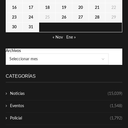
16
17
18
19
20
21
22
23
24
25
26
27
28
29
30
31
« Nov
Ene »
Archivos
CATEGORÍAS
Noticias
(15,039)
Eventos
(1,548)
Policial
(1,792)