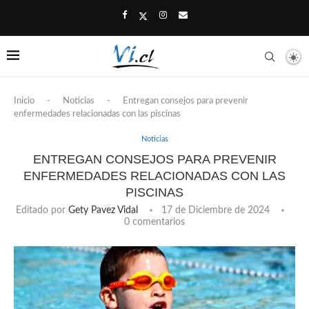
Inicio
-
Noticias
-
Entregan consejos para prevenir
enfermedades relacionadas con las piscinas
Noticias
ENTREGAN CONSEJOS PARA PREVENIR
ENFERMEDADES RELACIONADAS CON LAS
PISCINAS
Editado por
Gety Pavez Vidal
17 de Diciembre de 2024
0 comentarios