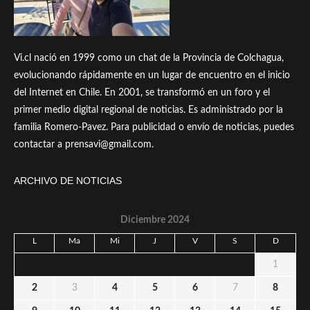
Vi.cl nació en 1999 como un chat de la Provincia de Colchagua,
evolucionando rápidamente en un lugar de encuentro en el inicio
del Internet en Chile. En 2001, se transformó en un foro y el
primer medio digital regional de noticias. Es administrado por la
familia Romero-Pavez. Para publicidad o envío de noticias, puedes
contactar a prensavi@gmail.com.
ARCHIVO DE NOTICIAS
Diciembre 2024
L
Ma
Mi
J
V
S
D
1
2
3
4
5
6
7
8