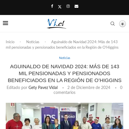
Inicio
-
Noticias
-
Aguinaldo de Navidad 2024: Más de 143
mil pensionadas y pensionados beneficiados en la Región de O’Higgins
Noticias
AGUINALDO DE NAVIDAD 2024: MÁS DE 143
MIL PENSIONADAS Y PENSIONADOS
BENEFICIADOS EN LA REGIÓN DE O’HIGGINS
Editado por
Gety Pavez Vidal
2 de Diciembre de 2024
0
comentarios